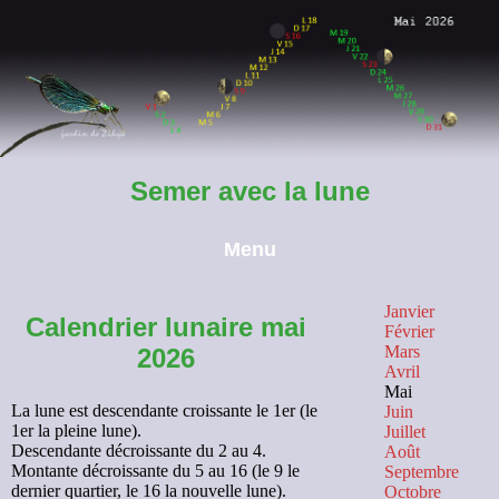
Semer avec la lune
Menu
Accueil
Janvier
Calendrier lunaire mai
Février
Mars
2026
A propos
Avril
Mai
Le potager
La lune est descendante croissante le 1er (le
Juin
1er la pleine lune).
Juillet
Descendante décroissante du 2 au 4.
Août
Liste des légumes
Montante décroissante du 5 au 16 (le 9 le
Septembre
dernier quartier, le 16 la nouvelle lune).
Octobre