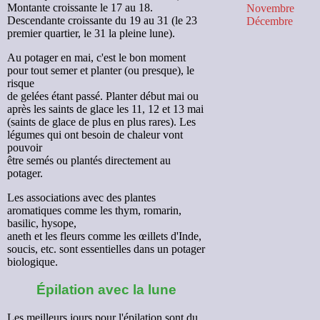
Montante croissante le 17 au 18.
Novembre
Les semis
Descendante croissante du 19 au 31 (le 23
Décembre
premier quartier, le 31 la pleine lune).
Calendrier lunaire
Au potager en mai, c'est le bon moment
pour tout semer et planter (ou presque), le
risque
de gelées étant passé. Planter début mai ou
après les saints de glace les 11, 12 et 13 mai
(saints de glace de plus en plus rares). Les
légumes qui ont besoin de chaleur vont
pouvoir
être semés ou plantés directement au
potager.
Les associations avec des plantes
aromatiques comme les thym, romarin,
basilic, hysope,
aneth et les fleurs comme les œillets d'Inde,
soucis, etc. sont essentielles dans un potager
biologique.
Épilation avec la lune
Les meilleurs jours pour l'épilation sont du